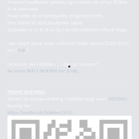
Vi elsker bordtennis sporten, og vi elsker når vi kan få flere
til at være med.
Hvad enten du er nybegynder, en gammel rotte,
eller måske et stort bordtennis talent,
så glæder vi os til at se dig i bordtennishallen i Royal Stage.
Læs meget gerne vores velkomst folder sæson 2026/2027
her [
link
]
Hvad sker der i klubben .. i dag og i morgen?
Se vores INFO-SKÆRM her [Link]
PRØVETRÆNING
Ønsker du en prøvetræning i klubben, brug vores
MOTIVU
løsning her:
https://motivu.dk/klubber/362/...