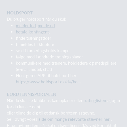
HOLDSPORT
Du bruger holdsport når du skal:
melder ind
,
melde ud
betale kontingent
,
finde træningstider
tilmeldes til klubture
se dit turneringsholds kampe
følge med i ændrede træningsplaner
kommunikere med trænere, holdledere og medspillere
(e-mail, mobil, chat)
Hent gerne APP til holdsport her
https://www.holdsport.dk/da/ho...
BORDTENNISPORTALEN
Når du skal se klubbens kampplaner eller
ratinglisten
. (login
før du kan se den)
eller tilmelde dig til et dansk bordtennisstævne.
Se i øvrigt vores
side om mange relevante stævner her
.
Er du nyt medlem så skal du have licens (fås ved kontakt til