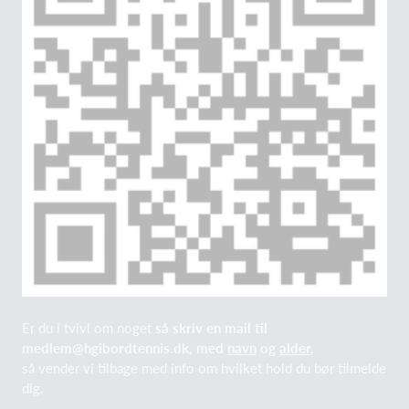
Er du i tvivl om noget
så skriv en mail til
medlem@hgibordtennis.dk, med
navn
og
alder
,
så vender vi tilbage med info om hvilket hold du bør tilmelde
dig.