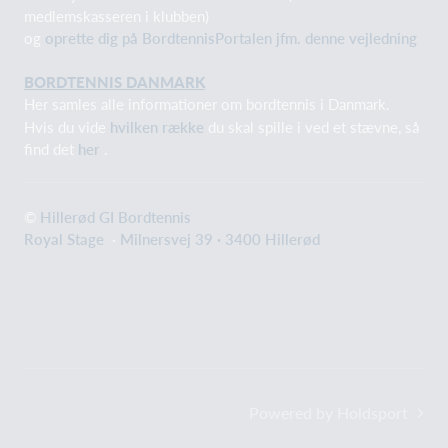
medlemskasseren i klubben)
og
oprette dig på BordtennisPortalen jfm. denne vejledning
BORDTENNIS DANMARK
Her samles alle informationer om bordtennis i Danmark.
Hvis du vide
hvilken række
du skal spille i ved et stævne, så
find det
her
.
©
Hillerød GI Bordtennis
Royal Stage
·
Milnersvej 39 · 3400 Hillerød
Powered by Holdsport